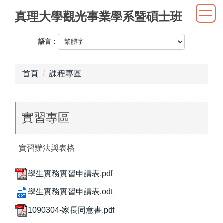
跳
真理大學觀光事業學系暨碩士班
到
主
語言：
要
內
容
首頁
課程專區
區
實習專區
實習辦法與表格
學生實務實習申請表.pdf
學生實務實習申請表.odt
1090304-家長同意書.pdf