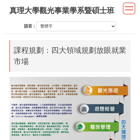
跳
真理大學觀光事業學系暨碩士班
到
主
語言：
要
內
容
課程規劃：四大領域規劃放眼就業
區
市場